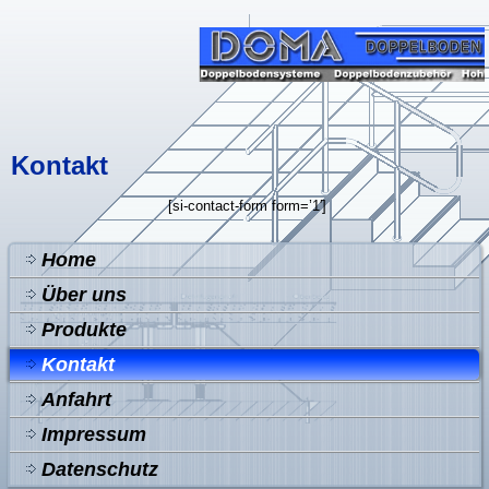
Kontakt
[si-contact-form form=’1′]
Home
Über uns
Produkte
Kontakt
Anfahrt
Impressum
Datenschutz