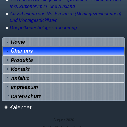
inkl. Zubehör im In- und Ausland
Ausarbeitung von Rasterplänen (Montagezeichnungen)
und Montagestücklisten
Doppelbodenbelageserneuerung
Home
Über uns
Produkte
Kontakt
Anfahrt
Impressum
Datenschutz
Kalender
August 2026