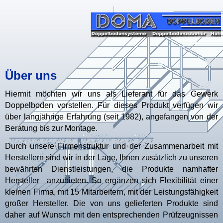
Über uns
Hiermit möchten wir uns als Lieferant für das Gewerk
Doppelboden vorstellen. Für dieses Produkt verfügen wir
über langjährige Erfahrung (seit 1982), angefangen von der
Beratung bis zur Montage.
Durch unsere Firmenstruktur und der Zusammenarbeit mit
Herstellern sind wir in der Lage, Ihnen zusätzlich zu unseren
bewährten Dienstleistungen, die Produkte namhafter
Hersteller anzubieten. So ergänzen sich Flexibilität einer
kleinen Firma, mit 15 Mitarbeitern, mit der Leistungsfähigkeit
großer Hersteller. Die von uns gelieferten Produkte sind
daher auf Wunsch mit den entsprechenden Prüfzeugnissen