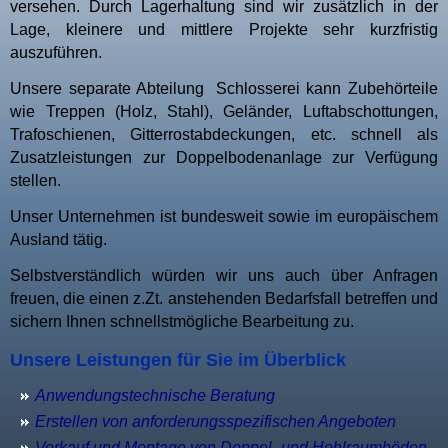
versehen. Durch Lagerhaltung sind wir zusätzlich in der
Lage, kleinere und mittlere Projekte sehr kurzfristig
auszuführen.
Unsere separate Abteilung Schlosserei kann Zubehörteile
wie Treppen (Holz, Stahl), Geländer, Luftabschottungen,
Trafoschienen, Gitterrostabdeckungen, etc. schnell als
Zusatzleistungen zur Doppelbodenanlage zur Verfügung
stellen.
Unser Unternehmen ist bundesweit sowie im europäischem
Ausland tätig.
Selbstverständlich würden wir uns auch über Anfragen
freuen, die einen z.Zt. anstehenden Bedarfsfall betreffen und
sichern Ihnen schnellstmögliche Bearbeitung zu.
Unsere Leistungen für Sie im Überblick
Anwendungstechnische Beratung
Erstellen von anforderungsspezifischen Angeboten
Verkauf und Montage von Doppel- und Hohlraumböden