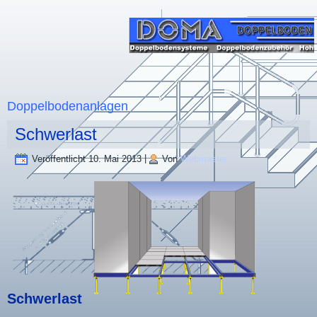
Doppelbodenanlagen
Schwerlast
Veröffentlicht
10. Mai 2013
|
Von
Webmaster
Schwerlast