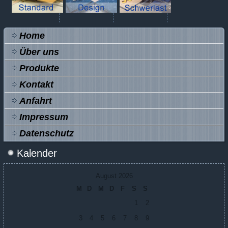
Home
Über uns
Produkte
Kontakt
Anfahrt
Impressum
Datenschutz
Kalender
August 2026
M
D
M
D
F
S
S
1
2
3
4
5
6
7
8
9