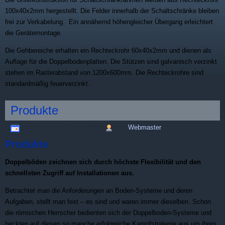
100x40x2mm hergestellt. Die Felder innerhalb der Schaltschränke bleiben
frei zur Verkabelung. Ein annähernd höhengleicher Übergang erleichtert
die Gerätemontage.
Die Gehbereiche erhalten ein Rechteckrohr 60x40x2mm und dienen als
Auflage für die Doppelbodenplatten. Die Stützen sind galvanisch verzinkt
stehen im Rasterabstand von 1200x600mm. Die Rechteckrohre sind
standardmäßig feuerverzinkt.
Produkte
Veröffentlicht
10. Mai 2013
|
Von
Webmaster
Produkte
Doppelböden zeichnen sich durch höchste Flexibilität und den
schnellsten Zugriff auf Installationen aus.
Betrachtet man die Anforderungen an Boden-Systeme und deren
Aufgaben, stellt man fest – es sind und waren immer dieselben. Schon
die römischen Herrscher bedienten sich der Doppelboden-Systeme und
heckten auf diesen so manche erfolgreiche Kampfstrategie aus um ihren