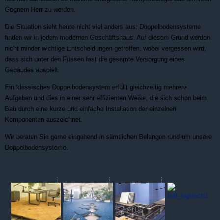
Gegnern Herr zu werden.
Die Situation sieht heute nicht viel anders aus: Doppelbodensysteme
finden wir in jedem modernen Geschäftshaus. Auf diesem Grund werden
nicht minder wichtige Entscheidungen getroffen, wobei vergessen wird,
dass sich unter den Füssen fast die gesamte Versorgung eines
Gebäudes abspielt.
Ein klassisches Doppelbodensystem erfüllt gleichzeitig mehrere
Aufgaben und dies in einer sehr effizienten Weise, die sich schon beim
Bau durch eine kurze und einfache Installation der einzelnen
Komponenten auszeichnet.
Wir beraten Sie gerne eingehend in sämtlichen Belangen rund um unsere
Doppelbodensysteme.