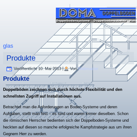
glas
Produkte
Veröffentlicht
10. Mai 2013
|
Von
Webmaster
Produkte
Doppelböden zeichnen sich durch höchste Flexibilität und den
schnellsten Zugriff auf Installationen aus.
Betrachtet man die Anforderungen an Boden-Systeme und deren
Aufgaben, stellt man fest – es sind und waren immer dieselben. Schon
die römischen Herrscher bedienten sich der Doppelboden-Systeme und
heckten auf diesen so manche erfolgreiche Kampfstrategie aus um ihren
Gegnern Herr zu werden.