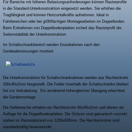
Für Bereiche mit höheren Belastungsanforderungen können Rasterprofile
in die Standard-Unterkonstruktion eingesetzt werden. Sie erhöhen die
Tragfähigkeit und können Horizontalkräfte aufnehmen. Ideal in
Fahrbereichen oder bei gr0ßflächigen Montagearbeiten im Doppelboden.
Beim Entnehmen von Doppelbodenplatten sichert das Rasterprofil die
Seitenstabilität der Unterkonstruktion
Im Schaltschrankbereich werden Grundrahmen nach den
Geräteabmessungen montiert.
Die Unterkonstruktion für Schaltschrankrahmen werden aus Rechteckrohr
100x40x2mm hergestellt. Die Felder innerhalb der Schaltschränke bleiben
frei zur Verkabelung. Ein annähernd höhengleicher Übergang erleichtert
die Gerätemontage.
Die Gehbereiche erhalten ein Rechteckrohr 60x40x2mm und dienen als
Auflage für die Doppelbodenplatten. Die Stützen sind galvanisch verzinkt
stehen im Rasterabstand von 1200x600mm. Die Rechteckrohre sind
standardmäßig feuerverzinkt.