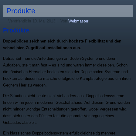
Produkte
Veröffentlicht
10. Mai 2013
|
Von
Webmaster
Produkte
Doppelböden zeichnen sich durch höchste Flexibilität und den
schnellsten Zugriff auf Installationen aus.
Betrachtet man die Anforderungen an Boden-Systeme und deren
Aufgaben, stellt man fest – es sind und waren immer dieselben. Schon
die römischen Herrscher bedienten sich der Doppelboden-Systeme und
heckten auf diesen so manche erfolgreiche Kampfstrategie aus um ihren
Gegnern Herr zu werden.
Die Situation sieht heute nicht viel anders aus: Doppelbodensysteme
finden wir in jedem modernen Geschäftshaus. Auf diesem Grund werden
nicht minder wichtige Entscheidungen getroffen, wobei vergessen wird,
dass sich unter den Füssen fast die gesamte Versorgung eines
Gebäudes abspielt.
Ein klassisches Doppelbodensystem erfüllt gleichzeitig mehrere