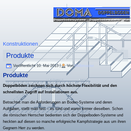
Konstruktionen
Produkte
Veröffentlicht
10. Mai 2013
|
Von
Webmaster
Produkte
Doppelböden zeichnen sich durch höchste Flexibilität und den
schnellsten Zugriff auf Installationen aus.
Betrachtet man die Anforderungen an Boden-Systeme und deren
Aufgaben, stellt man fest – es sind und waren immer dieselben. Schon
die römischen Herrscher bedienten sich der Doppelboden-Systeme und
heckten auf diesen so manche erfolgreiche Kampfstrategie aus um ihren
Gegnern Herr zu werden.