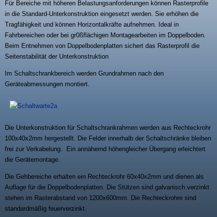
Für Bereiche mit höheren Belastungsanforderungen können Rasterprofile
in die Standard-Unterkonstruktion eingesetzt werden. Sie erhöhen die
Tragfähigkeit und können Horizontalkräfte aufnehmen. Ideal in
Fahrbereichen oder bei gr0ßflächigen Montagearbeiten im Doppelboden.
Beim Entnehmen von Doppelbodenplatten sichert das Rasterprofil die
Seitenstabilität der Unterkonstruktion
Im Schaltschrankbereich werden Grundrahmen nach den
Geräteabmessungen montiert.
Die Unterkonstruktion für Schaltschrankrahmen werden aus Rechteckrohr
100x40x2mm hergestellt. Die Felder innerhalb der Schaltschränke bleiben
frei zur Verkabelung. Ein annähernd höhengleicher Übergang erleichtert
die Gerätemontage.
Die Gehbereiche erhalten ein Rechteckrohr 60x40x2mm und dienen als
Auflage für die Doppelbodenplatten. Die Stützen sind galvanisch verzinkt
stehen im Rasterabstand von 1200x600mm. Die Rechteckrohre sind
standardmäßig feuerverzinkt.