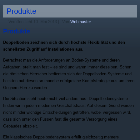
Produkte
Veröffentlicht
10. Mai 2013
|
Von
Webmaster
Produkte
Doppelböden zeichnen sich durch höchste Flexibilität und den
schnellsten Zugriff auf Installationen aus.
Betrachtet man die Anforderungen an Boden-Systeme und deren
Aufgaben, stellt man fest – es sind und waren immer dieselben. Schon
die römischen Herrscher bedienten sich der Doppelboden-Systeme und
heckten auf diesen so manche erfolgreiche Kampfstrategie aus um ihren
Gegnern Herr zu werden.
Die Situation sieht heute nicht viel anders aus: Doppelbodensysteme
finden wir in jedem modernen Geschäftshaus. Auf diesem Grund werden
nicht minder wichtige Entscheidungen getroffen, wobei vergessen wird,
dass sich unter den Füssen fast die gesamte Versorgung eines
Gebäudes abspielt.
Ein klassisches Doppelbodensystem erfüllt gleichzeitig mehrere