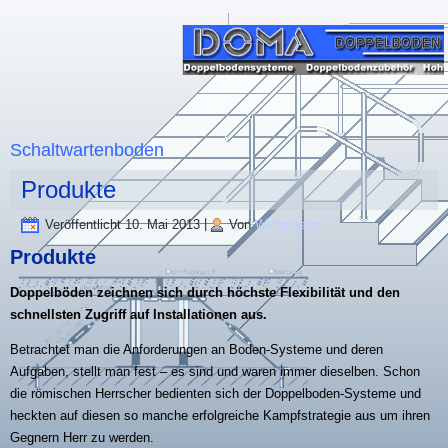
Schaltwartenboden
Produkte
Veröffentlicht
10. Mai 2013
|
Von
Webmaster
Produkte
Doppelböden zeichnen sich durch höchste Flexibilität und den
schnellsten Zugriff auf Installationen aus.
Betrachtet man die Anforderungen an Boden-Systeme und deren
Aufgaben, stellt man fest – es sind und waren immer dieselben. Schon
die römischen Herrscher bedienten sich der Doppelboden-Systeme und
heckten auf diesen so manche erfolgreiche Kampfstrategie aus um ihren
Gegnern Herr zu werden.